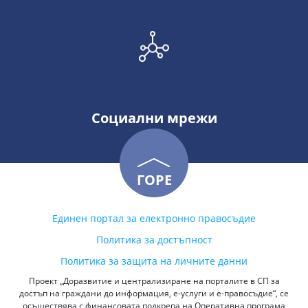
Социални мрежи
ГОРЕ
Единен портал за електронно правосъдие
Политика за достъпност
Политика за защита на личните данни
Проект „Доразвитие и централизиране на порталите в СП за
достъп на граждани до информация, е-услуги и е-правосъдие“, се
осъществява с финансовата подкрепа на Оперативна програма